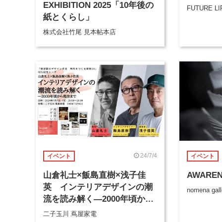
EXHIBITION 2025「10年後の
FUTURE LI
紙とくらし」
株式会社竹尾 見本帖本店
24/7/4
イベント
イベント
山倉礼士×飯島直樹×浅子佳
AWAREN
英 インテリアデザインの潮
nomena gall
流を読み解く―2000年頃から
現在まで
二子玉川 蔦屋家電