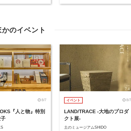
ほかのイベント
8/7
8/
イベント
BOOKS『人と物』特別
LAND/TRACE -大地のプロダ
綾子
クト展-
KS
土のミュージアムSHIDO