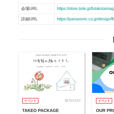
会場URL
https://store.tsite.jp/futakotama
詳細URL
https://panasonic.co.jp/design/f
25/12/22
イベント
イベント
TAKEO PACKAGE
OUR PR