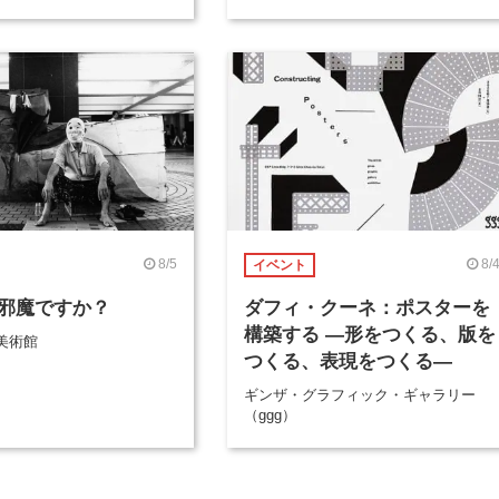
8/5
8/
イベント
邪魔ですか？
ダフィ・クーネ：ポスターを
構築する ―形をつくる、版を
美術館
つくる、表現をつくる―
ギンザ・グラフィック・ギャラリー
（ggg）