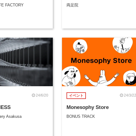
FE FACTORY
両足院
24/6/20
24/3/2
イベント
ESS
Monesophy Store
ery Asakusa
BONUS TRACK