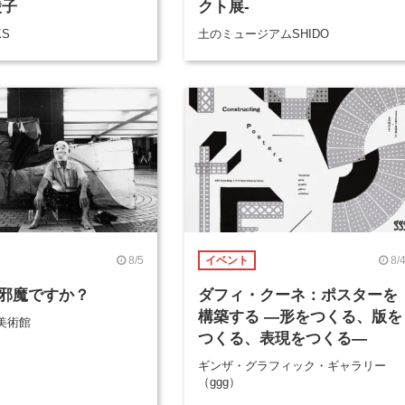
綾子
クト展-
KS
土のミュージアムSHIDO
8/5
8/
イベント
邪魔ですか？
ダフィ・クーネ：ポスターを
構築する ―形をつくる、版を
美術館
つくる、表現をつくる―
ギンザ・グラフィック・ギャラリー
（ggg）