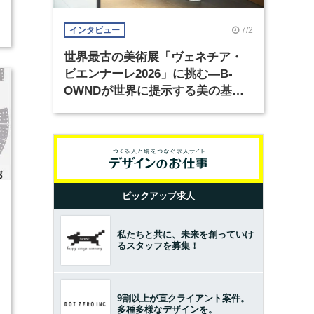
7/2
インタビュー
世界最古の美術展「ヴェネチア・
ビエンナーレ2026」に挑む―B-
OWNDが世界に提示する美の基準
とは？（前編）
ピックアップ求人
4
私たちと共に、未来を創っていけ
るスタッフを募集！
9割以上が直クライアント案件。
多種多様なデザインを。