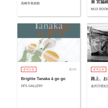
展 宮脇
高崎市美術館
MUJI BOO
8/6
イベント
イベント
Brigitte Tanaka ā go go
路上、お
OFS GALLERY
金沢21世紀