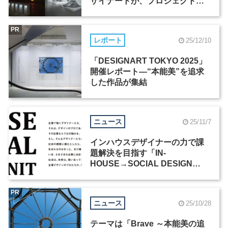
ザイナートが、プロジェクトマ
ネージャーなど2職種を募集
PR
レポート
25/12/10
「DESIGNART TOKYO 2025」
開催レポート―“本能美”を追求
した作品が集結
ニュース
25/11/7
インハウスデザイナーの力で課
題解決を目指す「IN-
HOUSE→SOCIAL DESIGN
UNIT」にソニーが参画
PR
ニュース
25/10/28
テーマは「Brave ～本能美の追