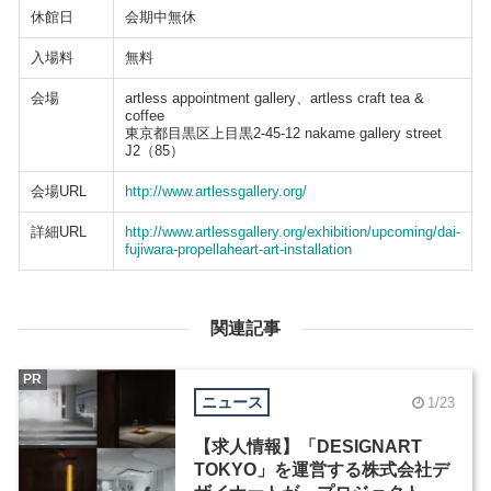
休館日
会期中無休
入場料
無料
会場
artless appointment gallery、artless craft tea &
coffee
東京都目黒区上目黒2-45-12 nakame gallery street
J2（85）
会場URL
http://www.artlessgallery.org/
詳細URL
http://www.artlessgallery.org/exhibition/upcoming/dai-
fujiwara-propellaheart-art-installation
関連記事
PR
ニュース
1/23
【求人情報】「DESIGNART
TOKYO」を運営する株式会社デ