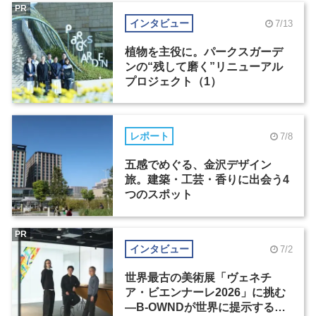
PR
インタビュー
7/13
植物を主役に。パークスガーデ
ンの“残して磨く”リニューアル
プロジェクト（1）
レポート
7/8
五感でめぐる、金沢デザイン
旅。建築・工芸・香りに出会う4
つのスポット
PR
インタビュー
7/2
世界最古の美術展「ヴェネチ
ア・ビエンナーレ2026」に挑む
―B-OWNDが世界に提示する美