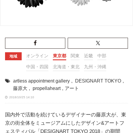
オンライン
東京都
関東
近畿
中部
地域
中国・四国
北海道・東北
九州・沖縄
artless appointment gallery
,
DESIGNART TOKYO
,
藤原大
,
propellaheart
,
アート
2018/10/25 14:10
国内外で活動を続けているデザイナーの藤原大が、東
京の街全体をミュージアムにしたデザイン&アートフ
ェスティバル「DESIGNART TOKYO 2018」の期間