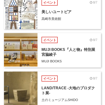
イベント
8/7
美しいユートピア
高崎市美術館
イベント
8/7
MUJI BOOKS『人と物』特別展
宮脇綾子
MUJI BOOKS
イベント
8/7
LAND/TRACE -大地のプロダク
ト展-
土のミュージアムSHIDO