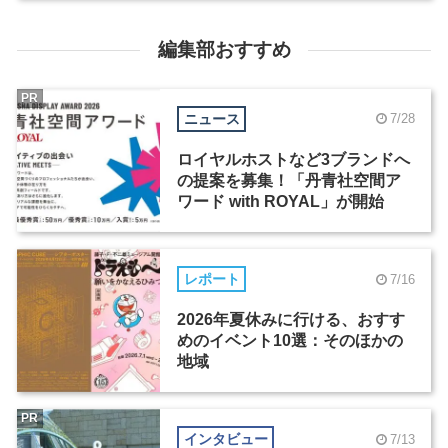
編集部おすすめ
PR
ニュース
7/28
ロイヤルホストなど3ブランドへ
の提案を募集！「丹青社空間ア
ワード with ROYAL」が開始
レポート
7/16
2026年夏休みに行ける、おすす
めのイベント10選：そのほかの
地域
PR
インタビュー
7/13