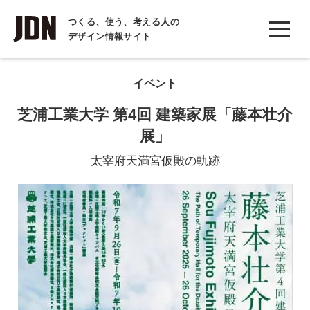
INTERVIEW
つくる、使う、考える人の
デザイン情報サイト
インタビュー
REPORT
イベント
レポート
芝浦工業大学 第4回 建築家展「藤本壮介
COLUMN
展」
コラム
太宰府天満宮仮殿の軌跡