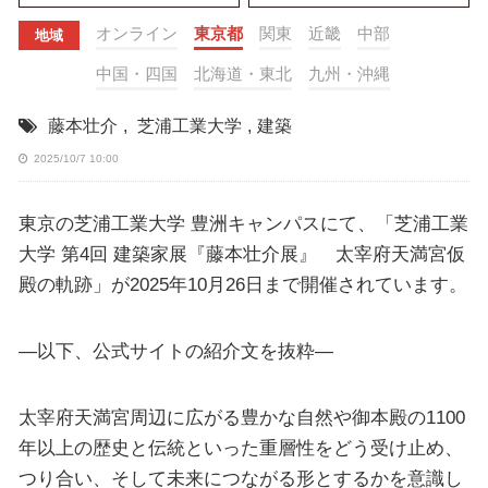
オンライン
東京都
関東
近畿
中部
地域
中国・四国
北海道・東北
九州・沖縄
藤本壮介
,
芝浦工業大学
,
建築
2025/10/7 10:00
東京の芝浦工業大学 豊洲キャンパスにて、「芝浦工業
大学 第4回 建築家展『藤本壮介展』 太宰府天満宮仮
殿の軌跡」が2025年10月26日まで開催されています。
—以下、公式サイトの紹介文を抜粋—
太宰府天満宮周辺に広がる豊かな自然や御本殿の1100
年以上の歴史と伝統といった重層性をどう受け止め、
つり合い、そして未来につながる形とするかを意識し