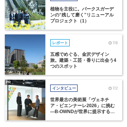
植物を主役に。パークスガーデ
ンの“残して磨く”リニューアル
プロジェクト（1）
レポート
7/8
五感でめぐる、金沢デザイン
旅。建築・工芸・香りに出会う4
つのスポット
PR
インタビュー
7/2
世界最古の美術展「ヴェネチ
ア・ビエンナーレ2026」に挑む
―B-OWNDが世界に提示する美
の基準とは？（前編）