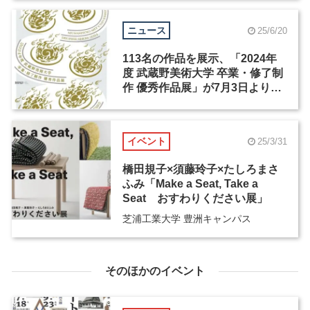
ニュース
25/6/20
113名の作品を展示、「2024年
度 武蔵野美術大学 卒業・修了制
作 優秀作品展」が7月3日より開
催
イベント
25/3/31
橋田規子×須藤玲子×たしろまさ
ふみ「Make a Seat, Take a
Seat おすわりください展」
芝浦工業大学 豊洲キャンパス
そのほかのイベント