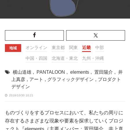
オンライン
東京都
関東
近畿
中部
地域
中国・四国
北海道・東北
九州・沖縄
横山道雄
,
PANTALOON
,
elements
,
置田陽介
,
井
上真彦
,
アート
,
グラフィックデザイン
,
プロダクト
デザイン
2018/10/30 10:21
ものづくりをするプロセスにおいて、私たちの周りに
存在するさまざまな現象や要素を探求していくプロジ
ェクト『elements（主要メンバー：置田陽介、井上真