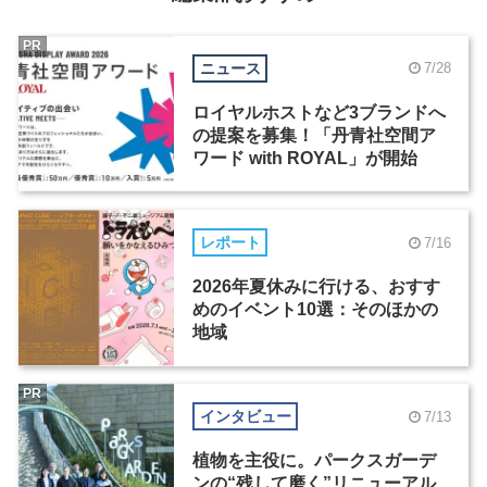
PR
ニュース
7/28
ロイヤルホストなど3ブランドへ
の提案を募集！「丹青社空間ア
ワード with ROYAL」が開始
レポート
7/16
2026年夏休みに行ける、おすす
めのイベント10選：そのほかの
地域
PR
インタビュー
7/13
植物を主役に。パークスガーデ
ンの“残して磨く”リニューアル