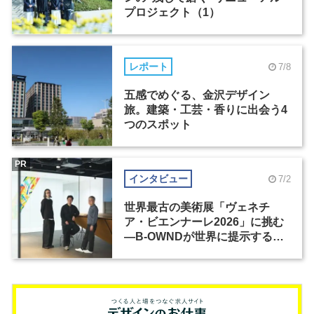
プロジェクト（1）
レポート
7/8
五感でめぐる、金沢デザイン
旅。建築・工芸・香りに出会う4
つのスポット
PR
インタビュー
7/2
世界最古の美術展「ヴェネチ
ア・ビエンナーレ2026」に挑む
―B-OWNDが世界に提示する美
の基準とは？（前編）