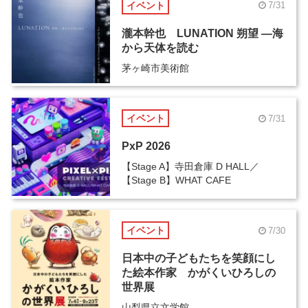
イベント
7/31
瀧本幹也 LUNATION 朔望 ―海
から天体を読む
茅ヶ崎市美術館
イベント
7/31
PxP 2026
【Stage A】寺田倉庫 D HALL／
【Stage B】WHAT CAFE
イベント
7/30
日本中の子どもたちを笑顔にし
た絵本作家 かがくいひろしの
世界展
山梨県立文学館