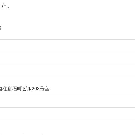
した。
)
 都住創石町ビル203号室