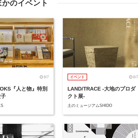
ほかのイベント
8/7
8/
イベント
BOOKS『人と物』特別
LAND/TRACE -大地のプロダ
綾子
クト展-
KS
土のミュージアムSHIDO