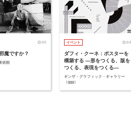
8/5
8/
イベント
邪魔ですか？
ダフィ・クーネ：ポスターを
構築する ―形をつくる、版を
美術館
つくる、表現をつくる―
ギンザ・グラフィック・ギャラリー
（ggg）