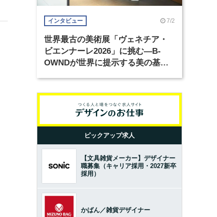
7/2
インタビュー
世界最古の美術展「ヴェネチア・
ビエンナーレ2026」に挑む―B-
OWNDが世界に提示する美の基準
とは？（前編）
ピックアップ求人
【文具雑貨メーカー】デザイナー
職募集（キャリア採用・2027新卒
採用）
かばん／雑貨デザイナー