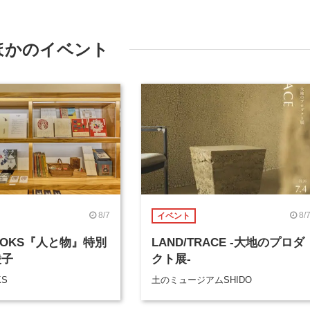
ほかのイベント
8/7
8/
イベント
BOOKS『人と物』特別
LAND/TRACE -大地のプロダ
綾子
クト展-
KS
土のミュージアムSHIDO