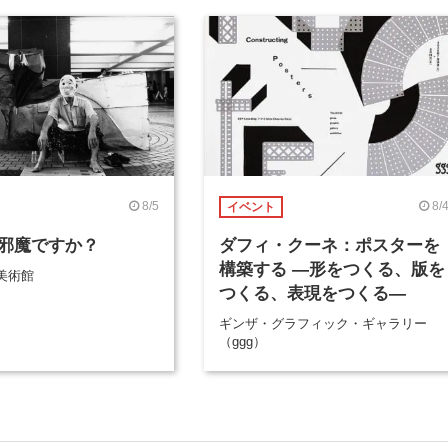
8/5
8/
イベント
邪魔ですか？
ダフィ・クーネ：ポスターを
構築する ―形をつくる、版を
美術館
つくる、表現をつくる―
ギンザ・グラフィック・ギャラリー
（ggg）