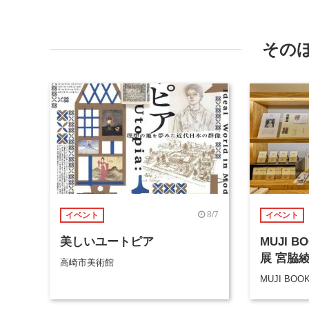
その
8/7
イベント
イベント
美しいユートピア
MUJI 
展 宮脇
高崎市美術館
MUJI BOO