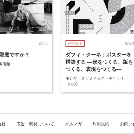
8/5
8/
イベント
邪魔ですか？
ダフィ・クーネ：ポスターを
構築する ―形をつくる、版を
美術館
つくる、表現をつくる―
ギンザ・グラフィック・ギャラリー
（ggg）
会社
広告・取材について
メルマガ
利用規約
お問い