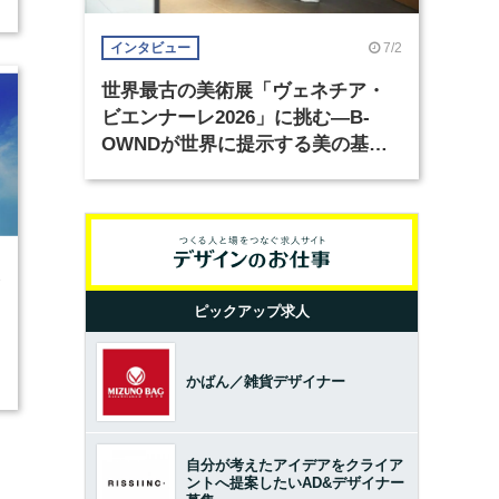
7/2
インタビュー
世界最古の美術展「ヴェネチア・
ビエンナーレ2026」に挑む―B-
OWNDが世界に提示する美の基準
とは？（前編）
8
ピックアップ求人
かばん／雑貨デザイナー
自分が考えたアイデアをクライア
ントへ提案したいAD&デザイナー