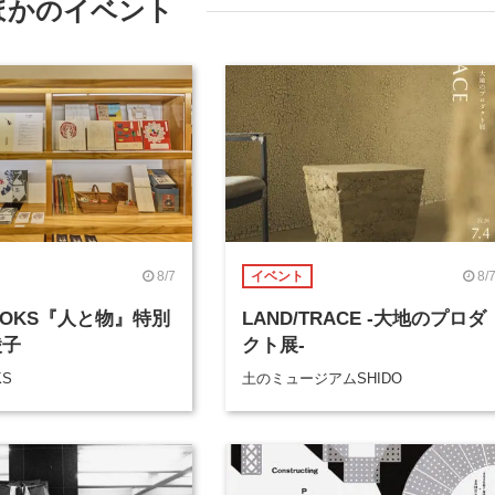
ほかのイベント
8/7
8/
イベント
BOOKS『人と物』特別
LAND/TRACE -大地のプロダ
綾子
クト展-
KS
土のミュージアムSHIDO