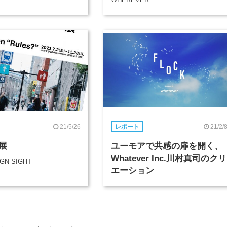
21/5/26
21/2/
レポート
展
ユーモアで共感の扉を開く、
Whatever Inc.川村真司のクリ
IGN SIGHT
エーション