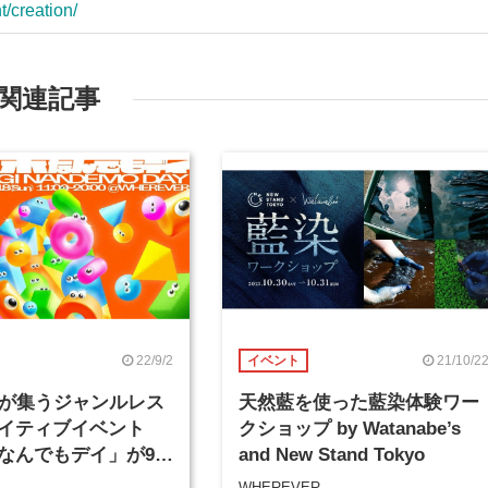
t/creation/
関連記事
22/9/2
21/10/2
イベント
組が集うジャンルレス
天然藍を使った藍染体験ワー
イティブイベント
クショップ by Watanabe’s
なんでもデイ」が9月
and New Stand Tokyo
ら2日間開催
WHEREVER