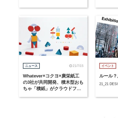
21/7/15
ニュース
イベント
Whatever×コクヨ×廣栄紙工
ルール？
の3社が共同開発、積木型おも
21_21 DES
ちゃ「積紙」がクラウドファ
ンディングを実施