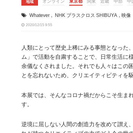
オンライン
東京都
関東
近畿
中部
中
地域
Whatever
,
NHK プラスクロス SHIBUYA
,
映像
2020/12/15 9:55
人類にとって歴史上稀にみる事態となった
ム」で活動を自粛することで、日常生活に
余儀なくされました。それでも人々はこの
とを忘れないため、クリエイティビティを
本展では、そんなコロナ禍だからこそ生ま
す。
逆境に屈しない人間の創造力を改めて讃え