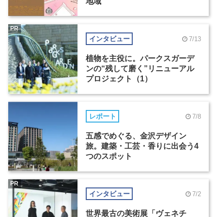
地域
PR
インタビュー
7/13
植物を主役に。パークスガーデ
ンの“残して磨く”リニューアル
プロジェクト（1）
レポート
7/8
五感でめぐる、金沢デザイン
旅。建築・工芸・香りに出会う4
つのスポット
PR
インタビュー
7/2
世界最古の美術展「ヴェネチ