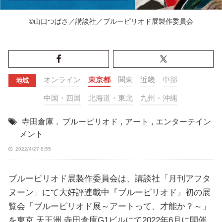
©山口つばさ／講談社／ブルーピリオド展製作委員会
オンライン
東京都
関東
近畿
中部
地域
中国・四国
北海道・東北
九州・沖縄
寺田倉庫
,
ブルーピリオド
,
アート
,
エンターテイン
メント
2022/4/27 8:55
ブルーピリオド展製作委員会は、講談社「月刊アフタ
ヌーン」にて大好評連載中『ブルーピリオド』初の展
覧会「ブルーピリオド展～アートって、才能か？～」
を東京 天王洲 寺田倉庫G1ビルにて2022年6月に開催