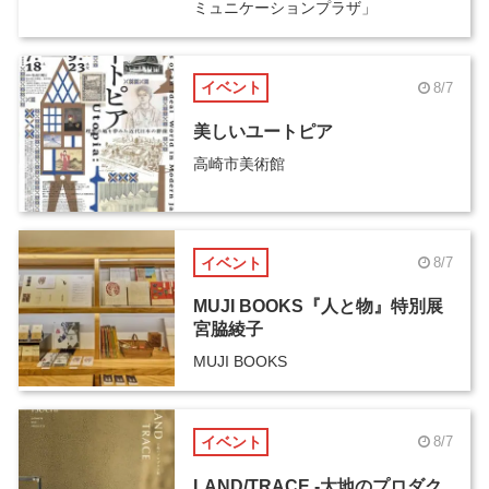
ミュニケーションプラザ」
イベント
8/7
美しいユートピア
高崎市美術館
イベント
8/7
MUJI BOOKS『人と物』特別展
宮脇綾子
MUJI BOOKS
イベント
8/7
LAND/TRACE -大地のプロダク