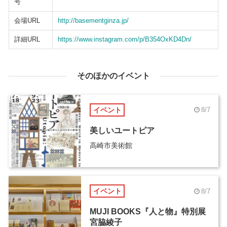
号
会場URL
http://basementginza.jp/
詳細URL
https://www.instagram.com/p/B354OxKD4Dn/
そのほかのイベント
イベント
8/7
美しいユートピア
高崎市美術館
イベント
8/7
MUJI BOOKS『人と物』特別展
宮脇綾子