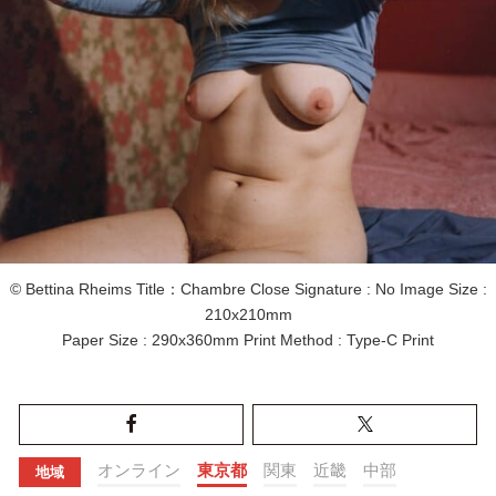
© Bettina Rheims Title：Chambre Close Signature : No Image Size :
210x210mm
Paper Size : 290x360mm Print Method : Type-C Print
オンライン
東京都
関東
近畿
中部
地域