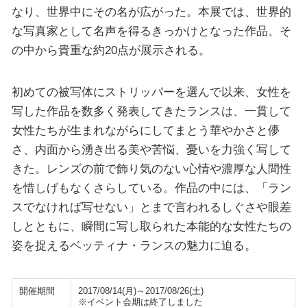
なり、世界中にその名が広がった。本展では、世界的
な写真家として名声を得るきっかけとなった作品、そ
の中から貴重な約20点が展示される。
初めての被写体にストリッパーを選んで以来、女性を
写した作品を数多く発表してきたランスは、一貫して
女性たちが生まれながらにしてまとう華やかさと儚
さ、内面から湧き出る美や苦悩、憂いを力強く写して
きた。レンズの前で飾り気のない心情や濃厚な人間性
を惜しげもなくさらしている。作品の中には、「ラン
スでなければ写せない」とまで言われるしぐさや眼差
しとともに、瞬間に写し取られた本能的な女性たちの
姿を捉えるベッティナ・ランスの魅力に迫る。
開催期間
2017/08/14(月)～2017/08/26(土)
※イベント会期は終了しました