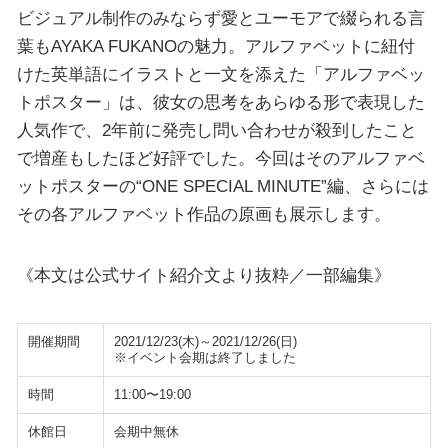
ビジュアル制作のみならず愛とユーモアで綴られる言
葉もAYAKA FUKANOの魅力。アルファベットに紐付
けた英単語にイラストと一文を添えた「アルファベッ
トポスター」は、彼女の思考をあらゆる形で表現した
人気作で、2年前に発売し問い合わせが殺到したこと
で増産もしたほど好評でした。今回はそのアルファベ
ットポスターの“ONE SPECIAL MINUTE”編、さらには
その各アルファベット作品の原画も展示します。
《本文は公式サイト紹介文より抜粋／一部編集》
開催期間
2021/12/23(木)～2021/12/26(日)
※イベント会期は終了しました
時間
11:00〜19:00
休館日
会期中無休