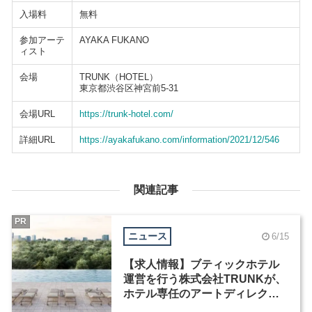
入場料
無料
参加アーテ
AYAKA FUKANO
ィスト
会場
TRUNK（HOTEL）
東京都渋谷区神宮前5-31
会場URL
https://trunk-hotel.com/
詳細URL
https://ayakafukano.com/information/2021/12/546
関連記事
PR
ニュース
6/15
【求人情報】ブティックホテル
運営を行う株式会社TRUNKが、
ホテル専任のアートディレクタ
ーなど2職種を募集