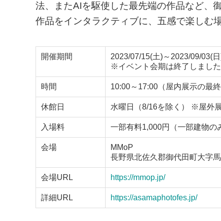
法、またAIを駆使した最先端の作品など、
作品をインタラクティブに、五感で楽しむ
開催期間
2023/07/15(土)～2023/09/03(日
※イベント会期は終了しました
時間
10:00～17:00（屋内展示の
休館日
水曜日（8/16を除く） ※屋
入場料
一部有料1,000円（一部建物
会場
MMoP
長野県北佐久郡御代田町大字馬瀬口
会場URL
https://mmop.jp/
詳細URL
https://asamaphotofes.jp/