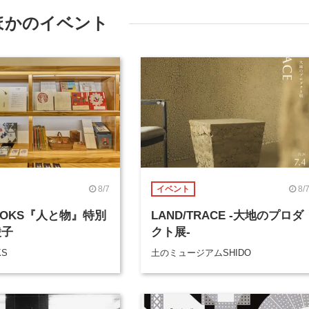
ほかのイベント
8/7
8/
イベント
BOOKS『人と物』特別
LAND/TRACE -大地のプロダ
綾子
クト展-
KS
土のミュージアムSHIDO