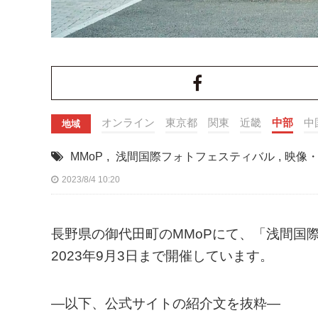
オンライン
東京都
関東
近畿
中部
中
地域
MMoP
,
浅間国際フォトフェスティバル
,
映像
2023/8/4 10:20
長野県の御代田町のMMoPにて、「浅間国際フォ
2023年9月3日まで開催しています。
—以下、公式サイトの紹介文を抜粋—