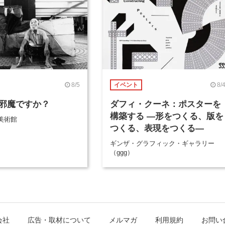
8/5
8/
イベント
邪魔ですか？
ダフィ・クーネ：ポスターを
構築する ―形をつくる、版を
美術館
つくる、表現をつくる―
ギンザ・グラフィック・ギャラリー
（ggg）
会社
広告・取材について
メルマガ
利用規約
お問い