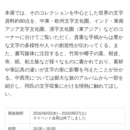
本展では、そのコレクションを中心とした世界の文字
資料約80点を、中東・欧州文字文化圏、インド・東南
アジア文字文化圏、漢字文化圏（東アジア）などのコ
ーナーに分けてご覧いただく。貴重な手稿からは豊か
な文字の多様性や人々の創造性が伝わってくる。ま
た、書写媒体に注目すると、竹筒や椰子の葉、樹皮、
布、紙、粘土板など様々なものに書かれており、素材
や筆記具の違いが文字の形に影響を与えたことが分か
る。中西亮については膨大な旅のアルバムから一部を
紹介し、同氏の文字収集にかける情熱に触れてほし
い。
開催期間
2016/06/02(木)～2016/08/27(土)
※イベント会期は終了しました
時間
10:00～18:00