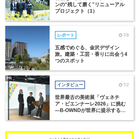
ンの“残して磨く”リニューアル
プロジェクト（1）
レポート
7/8
五感でめぐる、金沢デザイン
旅。建築・工芸・香りに出会う4
つのスポット
PR
インタビュー
7/2
世界最古の美術展「ヴェネチ
ア・ビエンナーレ2026」に挑む
―B-OWNDが世界に提示する美
の基準とは？（前編）