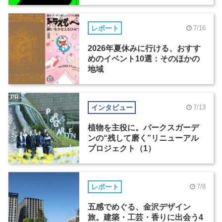
レポート
7/16
2026年夏休みに行ける、おすす
めのイベント10選：そのほかの
地域
PR
インタビュー
7/13
植物を主役に。パークスガーデ
ンの“残して磨く”リニューアル
プロジェクト（1）
レポート
7/8
五感でめぐる、金沢デザイン
旅。建築・工芸・香りに出会う4