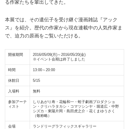
る作家たちを輩出してきた。
本展では、その遺伝子を受け継ぐ漫画雑誌『アック
ス』を紹介。歴代の作家から現在連載中の人気作家ま
で、迫力の原画をご覧いただける。
開催期間
2016/05/09(月)～2016/05/20(金)
※イベント会期は終了しました
時間
13:00～20:00
休館日
5/15
入場料
無料
参加アーテ
しりあがり寿・花輪和一・蛭子劇画プロダクショ
ィスト
ン・クリハラタカシ・コマツシンヤ・堀道広・中野
シズカ・東陽片岡・島田虎之介・花くまゆうさく
（敬称略）
会場
ランドリーグラフィックスギャラリー