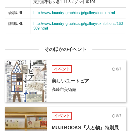
東京都千駄ヶ谷1-11-3メゾン中塚101
会場URL
http://www.laundry-graphics.jp/gallery/index.html
詳細URL
http://www.laundry-graphics.jp/gallery/exhibitions/160
509.html
そのほかのイベント
イベント
8/7
美しいユートピア
高崎市美術館
イベント
8/7
MUJI BOOKS『人と物』特別展