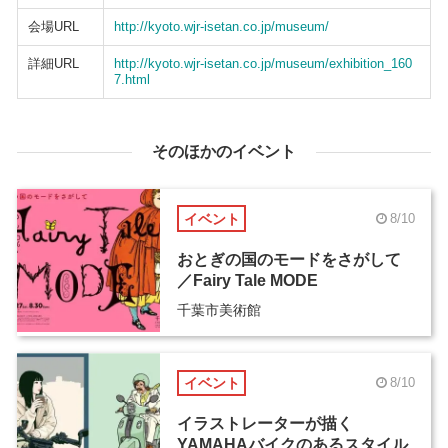
会場URL
http://kyoto.wjr-isetan.co.jp/museum/
詳細URL
http://kyoto.wjr-isetan.co.jp/museum/exhibition_160
7.html
そのほかのイベント
イベント
8/10
おとぎの国のモードをさがして
／Fairy Tale MODE
千葉市美術館
イベント
8/10
イラストレーターが描く
YAMAHAバイクのあるスタイル