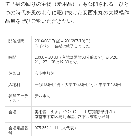
て「身の回りの宝物（愛用品）」も公開される。ひと
つの時代を風のように駆け抜けた安西水丸の大規模作
品展をぜひご覧いただきたい。
開催期間
2016/06/17(金)～2016/07/10(日)
※イベント会期は終了しました
時間
10:00～20:00（入館は閉館30分前まで）※6/20、
21、27、28は19:30まで）
休館日
会期中無休
入場料
一般800円／高・大学生600円／小・中学生400円
参加アーテ
安西水丸
ィスト
会場
美術館「えき」KYOTO （JR京都伊勢丹7F）
京都市下京区烏丸通塩小路下ル東塩小路町
会場電話番
075-352-1111（大代表）
号