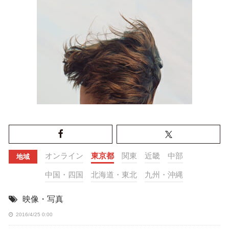
オンライン
東京都
関東
近畿
中部
地域
中国・四国
北海道・東北
九州・沖縄
映像・写真
2016/4/25 0:00