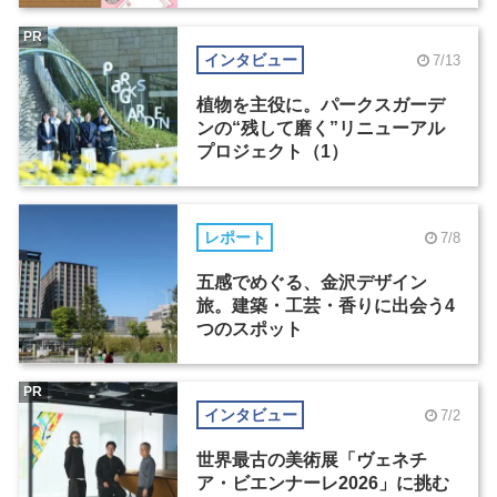
PR
インタビュー
7/13
植物を主役に。パークスガーデ
ンの“残して磨く”リニューアル
プロジェクト（1）
レポート
7/8
五感でめぐる、金沢デザイン
旅。建築・工芸・香りに出会う4
つのスポット
PR
インタビュー
7/2
世界最古の美術展「ヴェネチ
ア・ビエンナーレ2026」に挑む