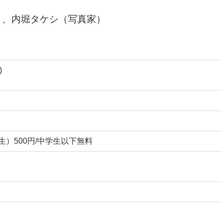
）、内堀タケシ（写真家）
)
学生）500円/中学生以下無料