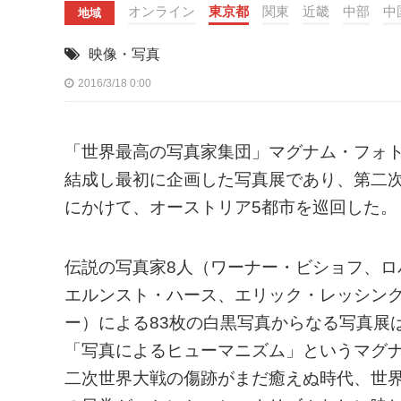
オンライン
東京都
関東
近畿
中部
中
地域
映像・写真
2016/3/18 0:00
「世界最高の写真家集団」マグナム・フォト。「
結成し最初に企画した写真展であり、第二次世
にかけて、オーストリア5都市を巡回した。
伝説の写真家8人（ワーナー・ビショフ、
エルンスト・ハース、エリック・レッシン
ー）による83枚の白黒写真からなる写真展
「写真によるヒューマニズム」というマグ
二次世界大戦の傷跡がまだ癒えぬ時代、世