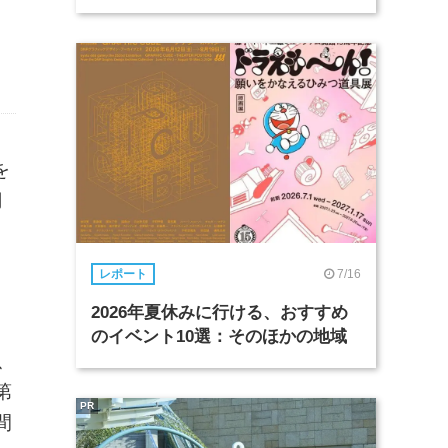
を
月
7/16
レポート
、
2026年夏休みに行ける、おすすめ
のイベント10選：そのほかの地域
、
第
PR
間