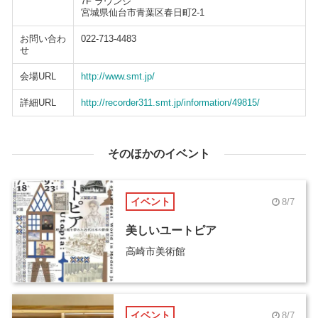
7F ラウンジ
宮城県仙台市青葉区春日町2-1
お問い合わ
022-713-4483
せ
会場URL
http://www.smt.jp/
詳細URL
http://recorder311.smt.jp/information/49815/
そのほかのイベント
イベント
8/7
美しいユートピア
高崎市美術館
イベント
8/7