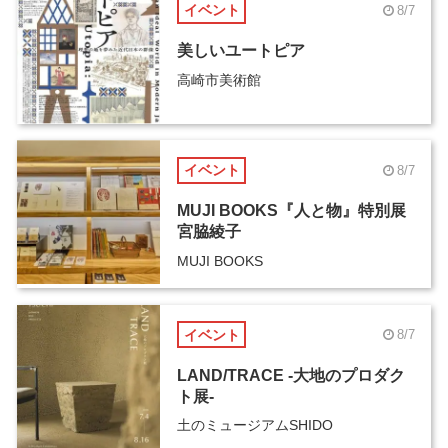
イベント
8/7
美しいユートピア
高崎市美術館
イベント
8/7
MUJI BOOKS『人と物』特別展
宮脇綾子
MUJI BOOKS
イベント
8/7
LAND/TRACE -大地のプロダク
ト展-
土のミュージアムSHIDO