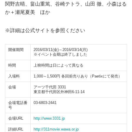
関野吉晴、畠山重篤、谷崎テトラ、山田 徹、小森はる
か＋瀬尾夏美 ほか
※詳細は公式サイトを参照ください
開催期間
2016/03/11(金)～2016/03/14(月)
※イベント会期は終了しました
時間
上映時間は日によって異なる
入場料
1,000～1,500円 各回前売りあり（Paetixにて発売）
会場
アーツ千代田 3331
東京都千代田区外神田6-11-14
会場電話番
03-6803-2441
号
会場URL
http://www.3331.jp
詳細URL
http://311movie.wawa.or.jp