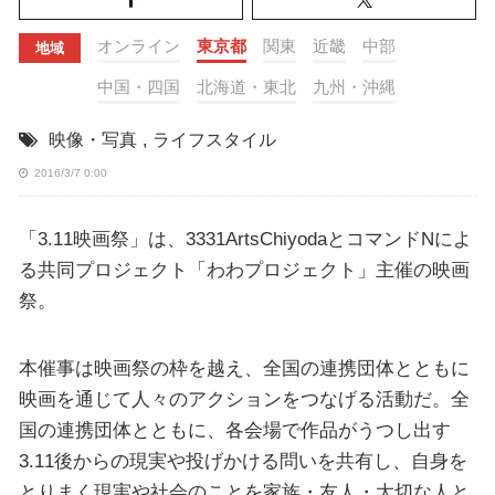
オンライン
東京都
関東
近畿
中部
地域
中国・四国
北海道・東北
九州・沖縄
映像・写真
,
ライフスタイル
2016/3/7 0:00
「3.11映画祭」は、3331ArtsChiyodaとコマンドNによ
る共同プロジェクト「わわプロジェクト」主催の映画
祭。
本催事は映画祭の枠を越え、全国の連携団体とともに
映画を通じて人々のアクションをつなげる活動だ。全
国の連携団体とともに、各会場で作品がうつし出す
3.11後からの現実や投げかける問いを共有し、自身を
とりまく現実や社会のことを家族・友人・大切な人と