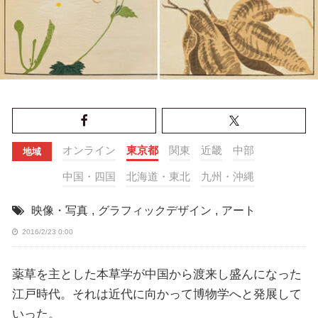
オンライン
東京都
関東
近畿
中部
地域
中国・四国
北海道・東北
九州・沖縄
映像・写真
,
グラフィックデザイン
,
アート
2016/2/23 0:00
薬草を主とした本草学が中国から渡来し盛んになった
江戸時代。それは近代に向かって博物学へと発展して
いった。