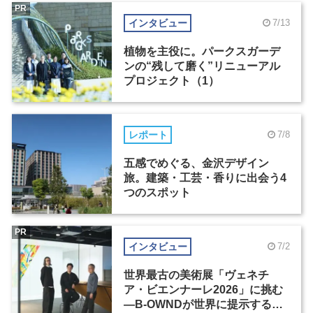
PR
インタビュー
7/13
植物を主役に。パークスガーデ
ンの“残して磨く”リニューアル
プロジェクト（1）
レポート
7/8
五感でめぐる、金沢デザイン
旅。建築・工芸・香りに出会う4
つのスポット
PR
インタビュー
7/2
世界最古の美術展「ヴェネチ
ア・ビエンナーレ2026」に挑む
―B-OWNDが世界に提示する美