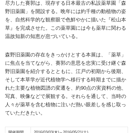
尽力した賽郭は、現存する日本最古の私設薬草園「森
野旧薬園」を開設する。晩年には約千種の動植物の姿
を、自然科学的な観察眼で色鮮やかに描いた『松山本
草』を完成させた。この薬草園には今も薬草に関わる
温故知新の知恵が息づいている。
森野旧薬園の存在をきっかけとする本展は、「薬草」
に焦点を当てながら、賽郭の意思を忠実に受け継ぐ森
野旧薬園を紹介するとともに、江戸の初期から後期、
そして本草学が近代植物学へ移行する時期までに描か
れた主要な植物図譜の変遷を、約90点の実資料の他、
写真、映像などで展観する。それらを通して、当時の
人々が薬草を含む植物に注いだ熱い眼差しを感じ取っ
ていただきたい。
開催期間
2016/03/03(木)～2016/05/21(土)