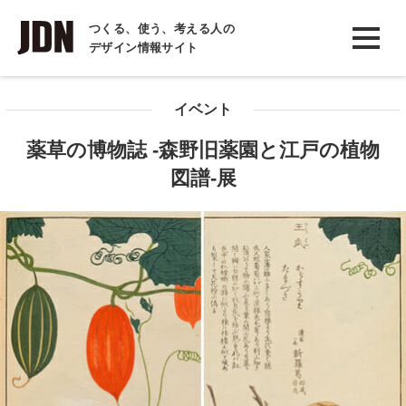
INTERVIEW
つくる、使う、考える人の
デザイン情報サイト
インタビュー
REPORT
イベント
レポート
薬草の博物誌 -森野旧薬園と江戸の植物
COLUMN
図譜-展
コラム