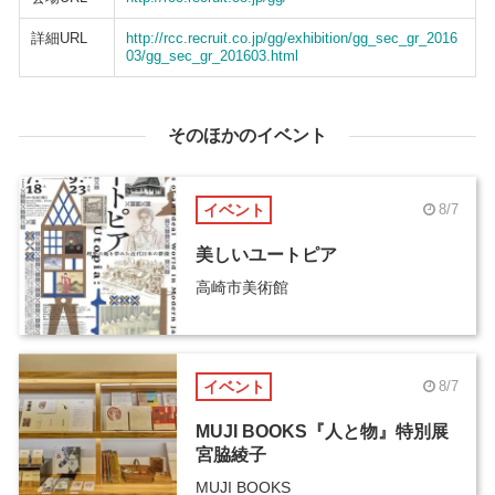
詳細URL
http://rcc.recruit.co.jp/gg/exhibition/gg_sec_gr_2016
03/gg_sec_gr_201603.html
そのほかのイベント
イベント
8/7
美しいユートピア
高崎市美術館
イベント
8/7
MUJI BOOKS『人と物』特別展
宮脇綾子
MUJI BOOKS