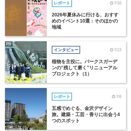
レポート
7/16
2026年夏休みに行ける、おすす
めのイベント10選：そのほかの
地域
PR
インタビュー
7/13
植物を主役に。パークスガーデ
ンの“残して磨く”リニューアル
プロジェクト（1）
レポート
7/8
五感でめぐる、金沢デザイン
旅。建築・工芸・香りに出会う4
つのスポット