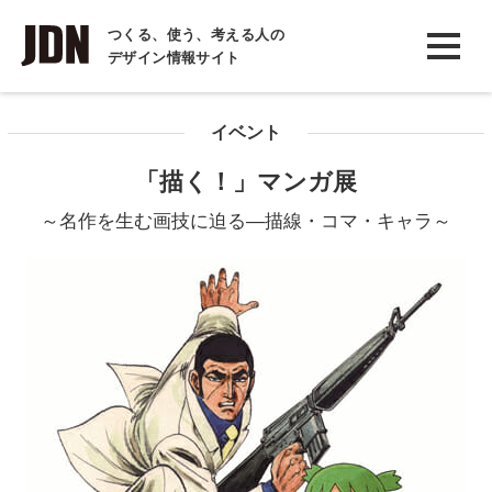
INTERVIEW
つくる、使う、考える人の
デザイン情報サイト
インタビュー
REPORT
イベント
レポート
「描く！」マンガ展
COLUMN
～名作を生む画技に迫る―描線・コマ・キャラ～
コラム