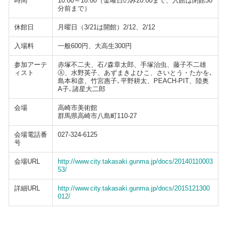
時間
10:00～18:00（金曜日のみ20:00まで、入館は閉館30
分前まで）
休館日
月曜日（3/21は開館）2/12、2/12
入場料
一般600円、大高生300円
参加アーテ
赤塚不二夫、石ﾉ森章太郎、手塚治虫、藤子不二雄
ィスト
Ⓐ、水野英子、あずまきよひこ、さいとう・たかを､
島本和彦、竹宮惠子､平野耕太、PEACH-PIT、陸奥
A子､諸星大二郎
会場
高崎市美術館
群馬県高崎市八島町110-27
会場電話番
027-324-6125
号
会場URL
http://www.city.takasaki.gunma.jp/docs/20140110003
53/
詳細URL
http://www.city.takasaki.gunma.jp/docs/2015121300
012/