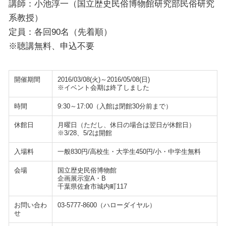
講師：小池淳一（国立歴史民俗博物館研究部民俗研究
系教授）
定員：各回90名（先着順）
※聴講無料、申込不要
開催期間
2016/03/08(火)～2016/05/08(日)
※イベント会期は終了しました
時間
9:30～17:00（入館は閉館30分前まで）
休館日
月曜日（ただし、休日の場合は翌日が休館日）
※3/28、5/2は開館
入場料
一般830円/高校生・大学生450円/小・中学生無料
会場
国立歴史民俗博物館
企画展示室A・B
千葉県佐倉市城内町117
お問い合わ
03-5777-8600（ハローダイヤル）
せ