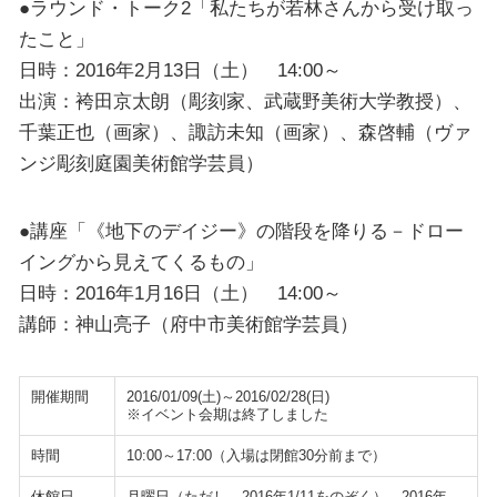
●ラウンド・トーク2「私たちが若林さんから受け取っ
たこと」
日時：2016年2月13日（土） 14:00～
出演：袴田京太朗（彫刻家、武蔵野美術大学教授）、
千葉正也（画家）、諏訪未知（画家）、森啓輔（ヴァ
ンジ彫刻庭園美術館学芸員）
●講座「《地下のデイジー》の階段を降りる－ドロー
イングから見えてくるもの」
日時：2016年1月16日（土） 14:00～
講師：神山亮子（府中市美術館学芸員）
開催期間
2016/01/09(土)～2016/02/28(日)
※イベント会期は終了しました
時間
10:00～17:00（入場は閉館30分前まで）
休館日
月曜日（ただし、2016年1/11をのぞく）、2016年