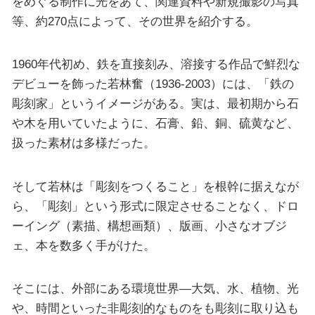
をめぐる制作に光をあて、関連資料や新規撮影の写真
等、約270点によって、その世界を紹介する。
1960年代初め、鉄を直接刻み、溶接する作品で鮮烈な
デビューを飾った若林奮（1936-2003）には、「鉄の
彫刻家」というイメージがある。実は、最初期から石
や木を用いていたように、石膏、鉛、銅、硫黄など、
扱った素材は多様だった。
そして若林は「彫刻をつくること」を根幹に据えなが
ら、「彫刻」という形式に限定させることなく、ドロ
ーイング（素描、構想画類）、版画、小さなオブジ
ェ、本を数多く手がけた。
そこには、外部にある環境世界―大気、水、植物、光
や、時間といった非彫刻的なものをも彫刻に取り込も