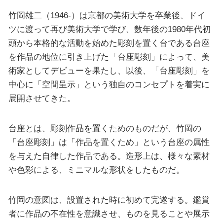
竹岡雄二（1946-）は京都の美術大学を卒業後、ドイ
ツに渡って再び美術大学で学び、数年後の1980年代初
頭から本格的な活動を始めた彫刻を置く台である台座
を作品の地位に引き上げた「台座彫刻」によって、美
術家としてデビューを果たし、以後、「台座彫刻」を
中心に「空間呈示」という独自のコンセプトを着実に
展開させてきた。
台座とは、彫刻作品を置くためのものだが、竹岡の
「台座彫刻」は「作品を置くため」という台座の属性
を与えた自律した作品である。造形上は、様々な素材
や色彩による、ミニマルな形状をしたものだ。
竹岡の意図は、設置された時に初めて完遂する。鑑賞
者に作品の不在性を意識させ、ものを見ることや展示