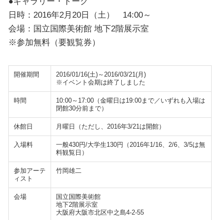
●ギャラリー・トーク
日時：2016年2月20日（土） 14:00～
会場：国立国際美術館 地下2階展示室
※参加無料（要観覧券）
開催期間
2016/01/16(土)～2016/03/21(月)
※イベント会期は終了しました
時間
10:00～17:00（金曜日は19:00まで／いずれも入場は
閉館30分前まで）
休館日
月曜日（ただし、2016年3/21は開館）
入場料
一般430円/大学生130円（2016年1/16、2/6、3/5は無
料観覧日）
参加アーテ
竹岡雄二
ィスト
会場
国立国際美術館
地下2階展示室
大阪府大阪市北区中之島4-2-55