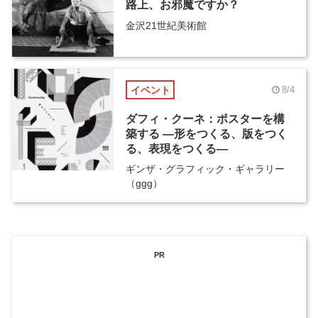
路上、お邪魔ですか？
金沢21世紀美術館
イベント
8/4
ダフィ・クーネ：ポスターを構
築する ―形をつくる、版をつく
る、表現をつくる―
ギンザ・グラフィック・ギャラリー
（ggg）
PR