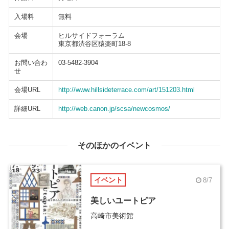
入場料
無料
会場
ヒルサイドフォーラム
東京都渋谷区猿楽町18-8
お問い合わ
03-5482-3904
せ
会場URL
http://www.hillsideterrace.com/art/151203.html
詳細URL
http://web.canon.jp/scsa/newcosmos/
そのほかのイベント
イベント
8/7
美しいユートピア
高崎市美術館