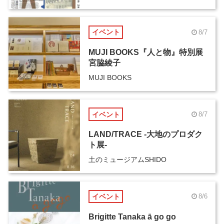
イベント
8/7
MUJI BOOKS『人と物』特別展
宮脇綾子
MUJI BOOKS
イベント
8/7
LAND/TRACE -大地のプロダク
ト展-
土のミュージアムSHIDO
イベント
8/6
Brigitte Tanaka ā go go