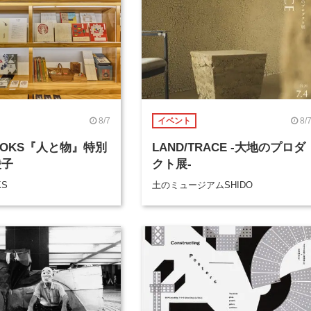
8/7
8/
イベント
BOOKS『人と物』特別
LAND/TRACE -大地のプロダ
綾子
クト展-
KS
土のミュージアムSHIDO