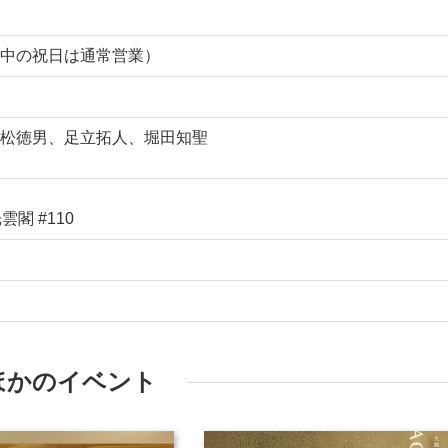
中の祝日は通常営業）
松徳男、足立拓人、堀田知聖
雲閣 #110
ほかのイベント