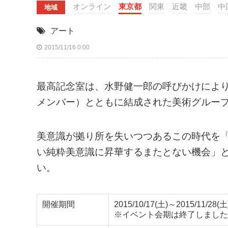
オンライン
東京都
関東
近畿
中部
中
地域
アート
2015/11/16 0:00
最高記念室は、水野健一郎の呼びかけによ
メンバー）とともに結成された美術グルー
美意識が拠り所を失いつつあるこの時代を
い純粋美意識に昇華するまたとない機会」
い。
開催期間
2015/10/17(土)～2015/11/28(土
※イベント会期は終了しました