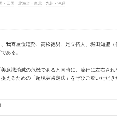
国・四国
北海道・東北
九州・沖縄
り、我喜屋位瑳務、高松徳男、足立拓人、堀田知聖（
プである。
「美意識消滅の危機であると同時に、流行に左右され
と捉えるための「超現実肯定法」をぜひご覧いただき
)