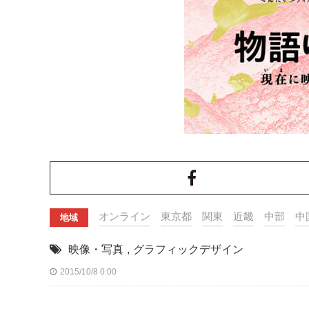
オンライン
東京都
関東
近畿
中部
中
地域
映像・写真
,
グラフィックデザイン
2015/10/8 0:00