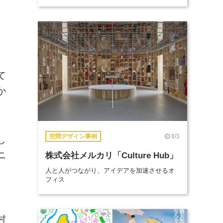
せ
て
か
8/3
空間デザイン事例
し
ニ
株式会社メルカリ「Culture Hub」
人と人がつながり、アイデアを加速させるオ
フィス
村