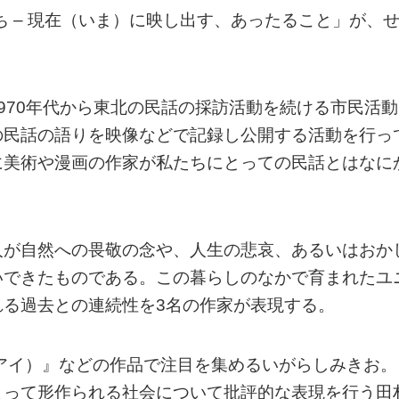
ち – 現在（いま）に映し出す、あったること」が、
970年代から東北の民話の採訪活動を続ける市民活動
の民話の語りを映像などで記録し公開する活動を行っ
に美術や漫画の作家が私たちにとっての民話とはなに
人が自然への畏敬の念や、人生の悲哀、あるいはおか
いできたものである。この暮らしのなかで育まれたユ
る過去との連続性を3名の作家が表現する。
アイ）』などの作品で注目を集めるいがらしみきお。
よって形作られる社会について批評的な表現を行う田