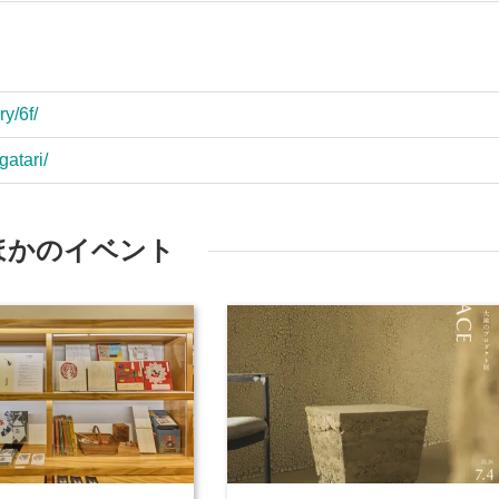
ry/6f/
gatari/
ほかのイベント