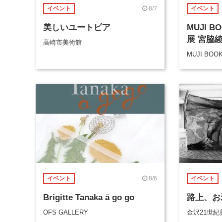
8/7
イベント
イベント
美しいユートピア
MUJI 
展 宮脇
高崎市美術館
MUJI BOO
8/6
イベント
イベント
Brigitte Tanaka ā go go
路上、お
OFS GALLERY
金沢21世紀