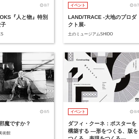
8/7
8/
イベント
BOOKS『人と物』特別
LAND/TRACE -大地のプロダ
綾子
クト展-
KS
土のミュージアムSHIDO
8/5
8/
イベント
邪魔ですか？
ダフィ・クーネ：ポスターを
構築する ―形をつくる、版を
美術館
つくる、表現をつくる―