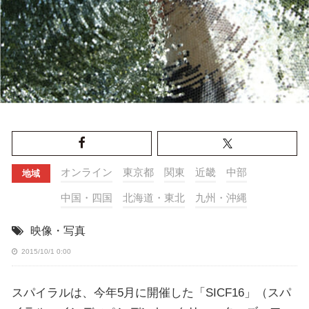
オンライン
東京都
関東
近畿
中部
地域
中国・四国
北海道・東北
九州・沖縄
映像・写真
2015/10/1 0:00
スパイラルは、今年5月に開催した「SICF16」（スパ