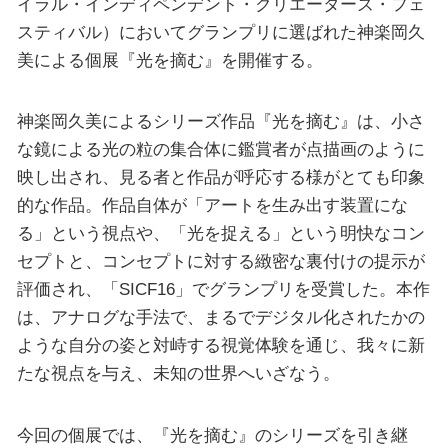
イラル・インディペンデント・クリエーターズ・フェ
スティバル）においてグランプリに選ばれた神楽岡久
美による個展『光を摘む』を開催する。
神楽岡久美によるシリーズ作品『光を摘む』は、小さ
な鏡による光の粒の集合体に鑑賞者が点描画のように
映し出され、見る者と作品が呼応する様がとても印象
的な作品。作品自体が「アートを生み出す装置にな
る」という視点や、「光を捉える」という明快なコン
セプトと、コンセプトに対する緻密な裏付けの提示が
評価され、「SICF16」でグランプリを受賞した。本作
は、アナログな手法で、まるでデジタル化されたかの
ような自分の姿と対峙する視覚体験を通じ、我々に新
たな視点を与え、未知の世界へいざなう。
今回の個展では、『光を摘む』のシリーズを引き継