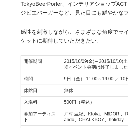
TokyoBeerPorter、インテリアショッ
ジビエバーガーなど、見た目にも鮮やかな
感性を刺激しながら、さまざまな角度でラ
ケットに期待していただきたい。
開催期間
2015/10/09(金)～2015/10/10(土
※イベント会期は終了しました
時間
9日（金） 11:00～19:00 ／
休館日
無休
入場料
500円（税込）
参加アーティス
戸村 亜紀、Kloka、M!DOR!、R
ト
ando、CHALKBOY、holiday