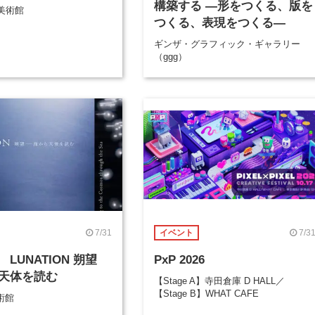
構築する ―形をつくる、版を
美術館
つくる、表現をつくる―
ギンザ・グラフィック・ギャラリー
（ggg）
7/31
7/3
イベント
LUNATION 朔望
PxP 2026
天体を読む
【Stage A】寺田倉庫 D HALL／
【Stage B】WHAT CAFE
術館