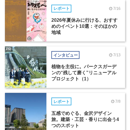
レポート
7/16
2026年夏休みに行ける、おすす
めのイベント10選：そのほかの
地域
PR
インタビュー
7/13
植物を主役に。パークスガーデ
ンの“残して磨く”リニューアル
プロジェクト（1）
レポート
7/8
五感でめぐる、金沢デザイン
旅。建築・工芸・香りに出会う4
つのスポット