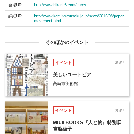
会場URL
http://www.hikarie8.com/cube/
詳細URL
http://www.kaminokousakujo.jp/news/2015/08/paper-
movement.html
そのほかのイベント
イベント
8/7
美しいユートピア
高崎市美術館
イベント
8/7
MUJI BOOKS『人と物』特別展
宮脇綾子