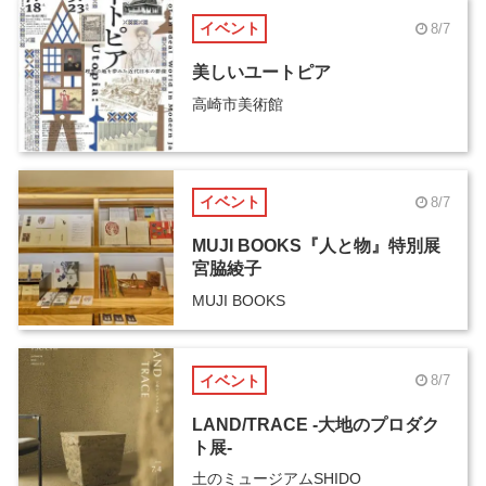
イベント
8/7
美しいユートピア
高崎市美術館
イベント
8/7
MUJI BOOKS『人と物』特別展
宮脇綾子
MUJI BOOKS
イベント
8/7
LAND/TRACE -大地のプロダク
ト展-
土のミュージアムSHIDO