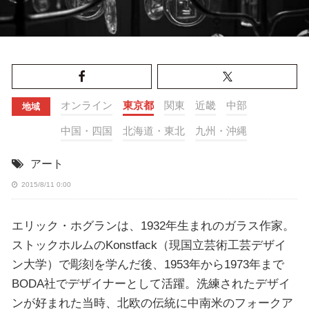
オンライン
東京都
関東
近畿
中部
地域
中国・四国
北海道・東北
九州・沖縄
アート
2015/8/11 0:00
エリック・ホグランは、1932年生まれのガラス作家。
ストックホルムのKonstfack（現国立芸術工芸デザイ
ン大学）で彫刻を学んだ後、1953年から1973年まで
BODA社でデザイナーとして活躍。洗練されたデザイ
ンが好まれた当時、北欧の伝統に中南米のフォークア