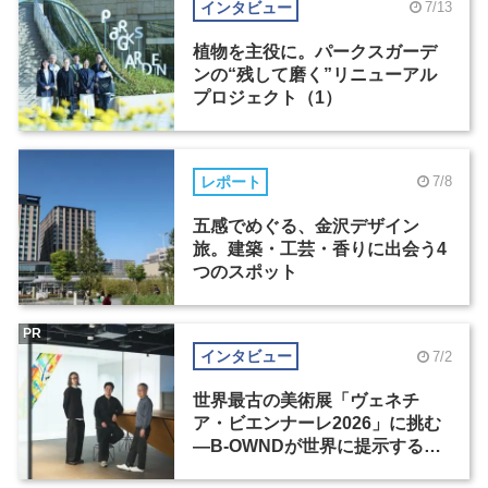
インタビュー
7/13
植物を主役に。パークスガーデ
ンの“残して磨く”リニューアル
プロジェクト（1）
レポート
7/8
五感でめぐる、金沢デザイン
旅。建築・工芸・香りに出会う4
つのスポット
PR
インタビュー
7/2
世界最古の美術展「ヴェネチ
ア・ビエンナーレ2026」に挑む
―B-OWNDが世界に提示する美
の基準とは？（前編）