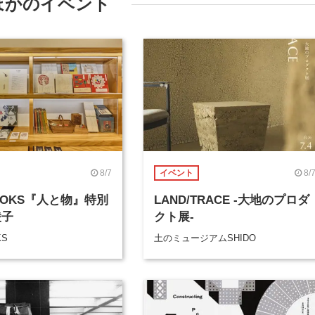
ほかのイベント
8/7
8/
イベント
BOOKS『人と物』特別
LAND/TRACE -大地のプロダ
綾子
クト展-
KS
土のミュージアムSHIDO