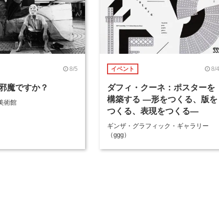
8/5
8/
イベント
邪魔ですか？
ダフィ・クーネ：ポスターを
構築する ―形をつくる、版を
美術館
つくる、表現をつくる―
ギンザ・グラフィック・ギャラリー
（ggg）