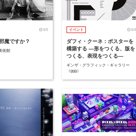
8/5
8/
イベント
邪魔ですか？
ダフィ・クーネ：ポスターを
構築する ―形をつくる、版を
美術館
つくる、表現をつくる―
ギンザ・グラフィック・ギャラリー
（ggg）