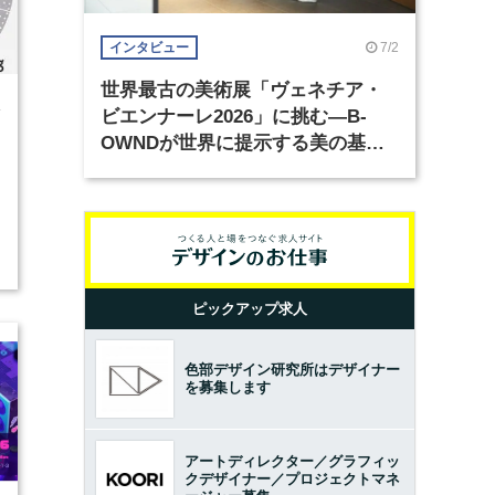
7/2
インタビュー
世界最古の美術展「ヴェネチア・
4
ビエンナーレ2026」に挑む―B-
OWNDが世界に提示する美の基準
とは？（前編）
ピックアップ求人
色部デザイン研究所はデザイナー
を募集します
アートディレクター／グラフィッ
クデザイナー／プロジェクトマネ