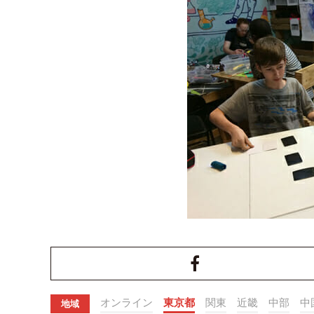
オンライン
東京都
関東
近畿
中部
中
地域