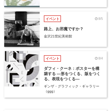
イベント
8/5
路上、お邪魔ですか？
金沢21世紀美術館
イベント
8/4
ダフィ・クーネ：ポスターを構
築する ―形をつくる、版をつく
る、表現をつくる―
ギンザ・グラフィック・ギャラリー
（ggg）