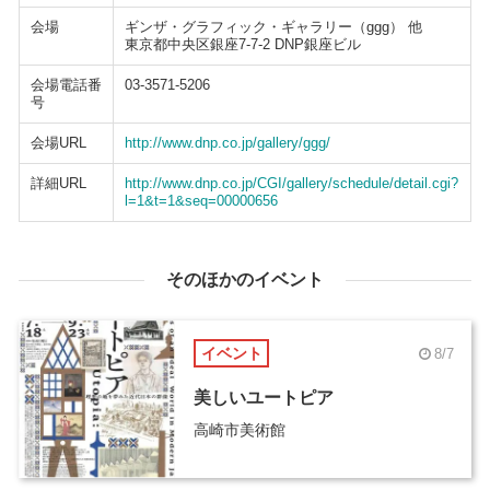
会場
ギンザ・グラフィック・ギャラリー（ggg） 他
東京都中央区銀座7-7-2 DNP銀座ビル
会場電話番
03-3571-5206
号
会場URL
http://www.dnp.co.jp/gallery/ggg/
詳細URL
http://www.dnp.co.jp/CGI/gallery/schedule/detail.cgi?
l=1&t=1&seq=00000656
そのほかのイベント
イベント
8/7
美しいユートピア
高崎市美術館