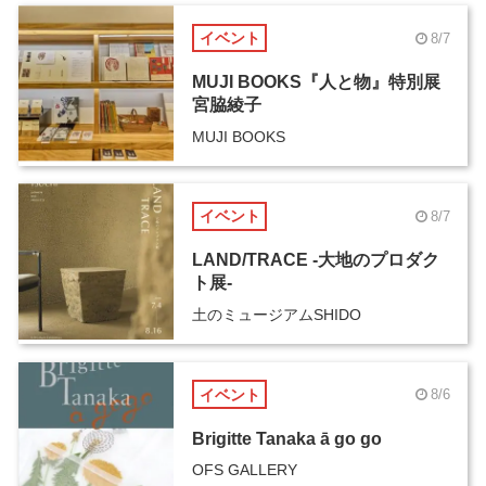
イベント
8/7
MUJI BOOKS『人と物』特別展
宮脇綾子
MUJI BOOKS
イベント
8/7
LAND/TRACE -大地のプロダク
ト展-
土のミュージアムSHIDO
イベント
8/6
Brigitte Tanaka ā go go
OFS GALLERY