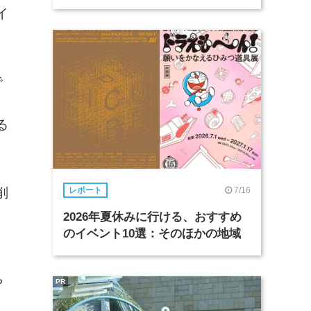
イ
で
、
る
7/16
削
レポート
2026年夏休みに行ける、おすすめ
のイベント10選：そのほかの地域
や
PR