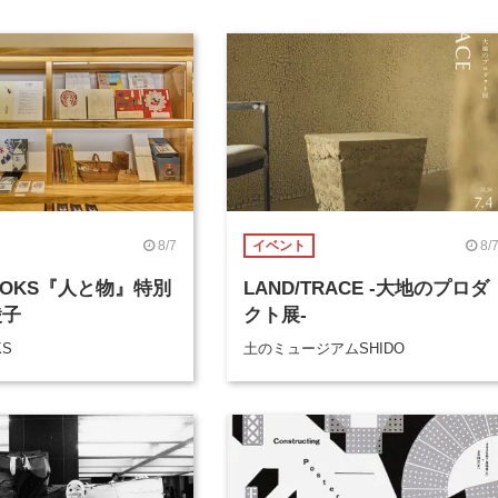
8/7
8/
イベント
BOOKS『人と物』特別
LAND/TRACE -大地のプロダ
綾子
クト展-
KS
土のミュージアムSHIDO