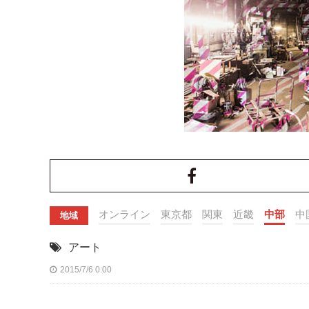
オンライン
東京都
関東
近畿
中部
中
地域
アート
2015/7/6 0:00