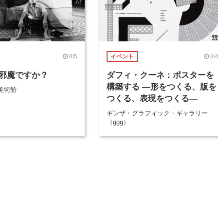
8/5
8/
イベント
邪魔ですか？
ダフィ・クーネ：ポスターを
構築する ―形をつくる、版を
美術館
つくる、表現をつくる―
ギンザ・グラフィック・ギャラリー
（ggg）