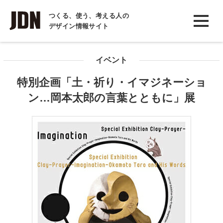
INTERVIEW
つくる、使う、考える人の
デザイン情報サイト
インタビュー
REPORT
イベント
レポート
特別企画「土・祈り・イマジネーショ
COLUMN
ン…岡本太郎の言葉とともに」展
コラム