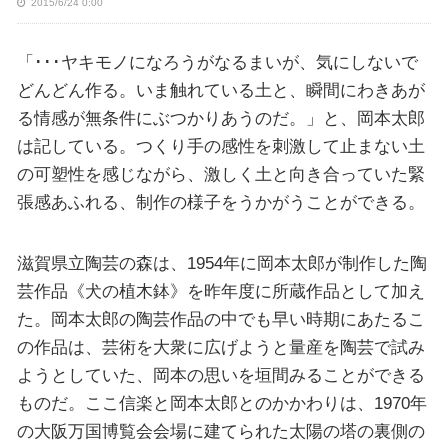
2015/6/24 0:00
「･･･ヤキモノになろうがなるまいが、気にしないで
どんどん作る。いま触れている土と、瞬間にわきあが
る情感が無条件にぶつかりあうのだ。」と、岡本太郎
は記している。つくり手の感性を刺激して止まない土
の可塑性を感じながら、激しく土と向き合っていた緊
張感あふれる、制作の様子をうかがうことができる。
滋賀県立陶芸の森は、1954年に岡本太郎が制作した陶
芸作品《犬の植木鉢》を昨年度に所蔵作品として加え
た。岡本太郎の陶芸作品の中でも早い時期にあたるこ
の作品は、芸術を大衆に広げようと量産を陶芸で試み
ようとしていた、岡本の思いを垣間みることができる
ものだ。ここ信楽と岡本太郎とのかかわりは、1970年
の大阪万国博覧会会場に建てられた太陽の塔の裏側の