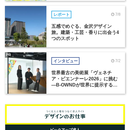
レポート
7/8
五感でめぐる、金沢デザイン
旅。建築・工芸・香りに出会う4
つのスポット
PR
インタビュー
7/2
世界最古の美術展「ヴェネチ
ア・ビエンナーレ2026」に挑む
―B-OWNDが世界に提示する美
の基準とは？（前編）
ピックアップ求人