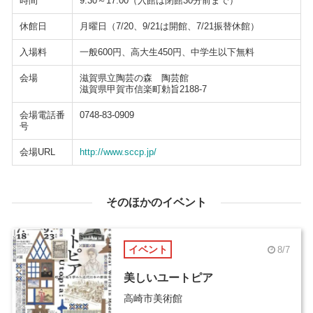
時間
9:30～17:00（入館は閉館30分前まで）
休館日
月曜日（7/20、9/21は開館、7/21振替休館）
入場料
一般600円、高大生450円、中学生以下無料
会場
滋賀県立陶芸の森 陶芸館
滋賀県甲賀市信楽町勅旨2188-7
会場電話番
0748-83-0909
号
会場URL
http://www.sccp.jp/
そのほかのイベント
イベント
8/7
美しいユートピア
高崎市美術館