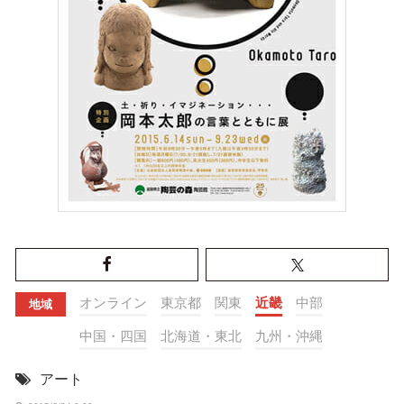
オンライン
東京都
関東
近畿
中部
地域
中国・四国
北海道・東北
九州・沖縄
アート