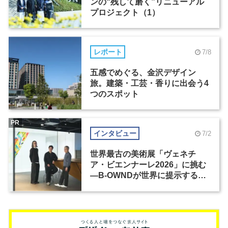
ンの“残して磨く”リニューアル
プロジェクト（1）
レポート
7/8
五感でめぐる、金沢デザイン
旅。建築・工芸・香りに出会う4
つのスポット
PR
インタビュー
7/2
世界最古の美術展「ヴェネチ
ア・ビエンナーレ2026」に挑む
―B-OWNDが世界に提示する美
の基準とは？（前編）