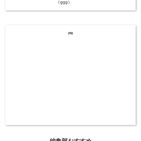
（ggg）
PR