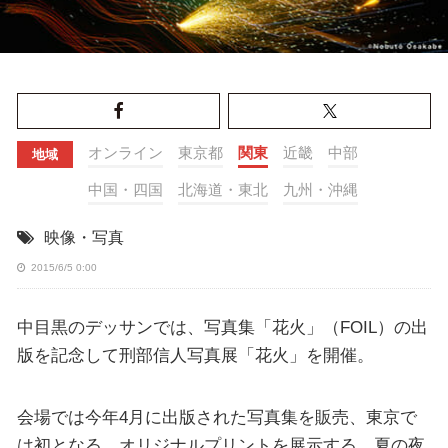
オンライン
東京都
関東
近畿
中部
地域
中国・四国
北海道・東北
九州・沖縄
映像・写真
2015/6/5 0:00
中目黒のデッサンでは、写真集「花火」（FOIL）の出
版を記念して刑部信人写真展「花火」を開催。
会場では今年4月に出版された写真集を販売、東京で
は初となる、オリジナルプリントを展示する。夏の夜