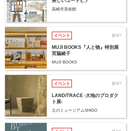
美しいユートピア
高崎市美術館
イベント
8/7
MUJI BOOKS『人と物』特別展
宮脇綾子
MUJI BOOKS
イベント
8/7
LAND/TRACE -大地のプロダク
ト展-
土のミュージアムSHIDO