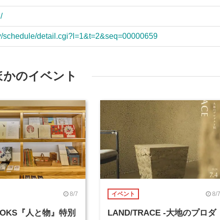
/
ry/schedule/detail.cgi?l=1&t=2&seq=00000659
ほかのイベント
8/7
8/
イベント
BOOKS『人と物』特別
LAND/TRACE -大地のプロダ