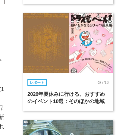
テ
な
7/16
レポート
1
2026年夏休みに行ける、おすすめ
のイベント10選：そのほかの地域
品
新
PR
れ