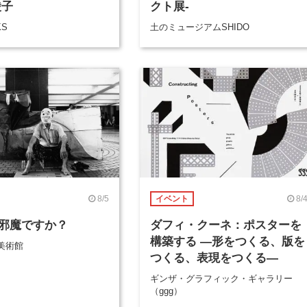
綾子
クト展-
KS
土のミュージアムSHIDO
8/5
8/
イベント
邪魔ですか？
ダフィ・クーネ：ポスターを
構築する ―形をつくる、版を
美術館
つくる、表現をつくる―
ギンザ・グラフィック・ギャラリー
（ggg）