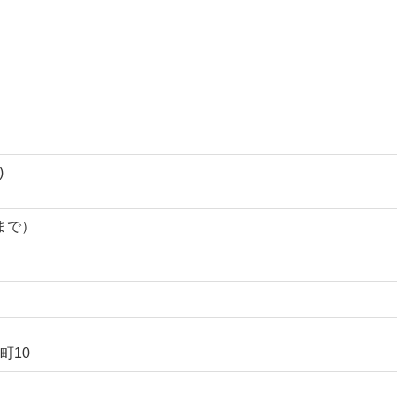
)
0まで）
町10