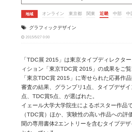
オンライン
東京都
関東
近畿
中部
中
地域
グラフィックデザイン
2015/5/27 0:00
「TDC展 2015」は東京タイプディレク
ィション「東京TDC賞 2015」の成果をご
「東京TDC賞 2015」に寄せられた応募作品数
審査の結果、グランプリ1点、タイプデザイン
点、TDC賞5点、が選ばれた。
イェール大学大学院生によるポスター作品
（TDC賞）ほか、実験性の高い作品への評
聞の専用書体2エントリーを含むタイプデザ