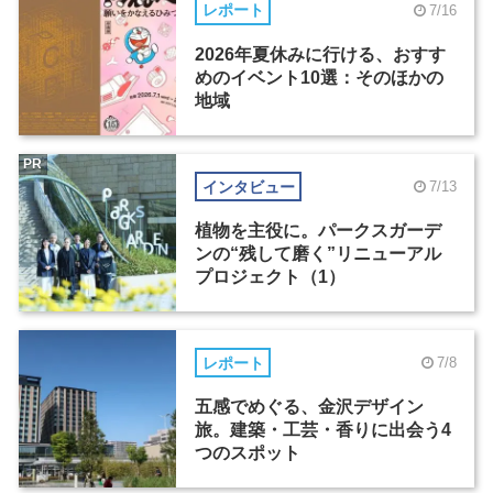
レポート
7/16
2026年夏休みに行ける、おすす
めのイベント10選：そのほかの
地域
PR
インタビュー
7/13
植物を主役に。パークスガーデ
ンの“残して磨く”リニューアル
プロジェクト（1）
レポート
7/8
五感でめぐる、金沢デザイン
旅。建築・工芸・香りに出会う4
つのスポット