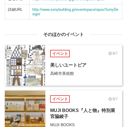
詳細URL
http://www.sonybuilding.jp/eventspace/opus/SonyDe
sign/
そのほかのイベント
イベント
8/7
美しいユートピア
高崎市美術館
イベント
8/7
MUJI BOOKS『人と物』特別展
宮脇綾子
MUJI BOOKS