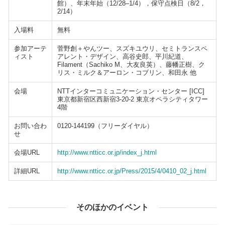
館）、年末年始（12/28–1/4），保守点検日（8/2，
2/14）
入場料
無料
参加アーテ
菅野創＋やんツー、スズキユウリ、セミトランスペ
ィスト
アレント・デザイン、高谷史郎、平川紀道、
Filament（Sachiko M、大友良英）、藤幡正樹、ク
リス・ミルク＆アーロン・コブリン、和田永 他
会場
NTTインターコミュニケーション・センター [ICC]
東京都新宿区西新宿3-20-2 東京オペラシティタワー
4階
お問い合わ
0120-144199（フリーダイヤル）
せ
会場URL
http://www.ntticc.or.jp/index_j.html
詳細URL
http://www.ntticc.or.jp/Press/2015/4/0410_02_j.html
そのほかのイベント