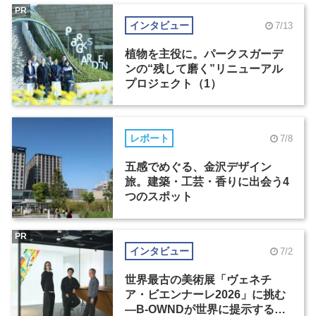
PR
インタビュー
7/13
植物を主役に。パークスガーデ
ンの“残して磨く”リニューアル
プロジェクト（1）
レポート
7/8
五感でめぐる、金沢デザイン
旅。建築・工芸・香りに出会う4
つのスポット
PR
インタビュー
7/2
世界最古の美術展「ヴェネチ
ア・ビエンナーレ2026」に挑む
―B-OWNDが世界に提示する美