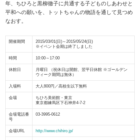
年、ちひろと黒柳徹子に共通する子どものしあわせと
平和への願いを、トットちゃんの物語を通して見つめ
なおす。
開催期間
2015/03/01(日)～2015/05/24(日)
※イベント会期は終了しました
時間
10:00～17:00
休館日
月曜日 （祝休日は開館、翌平日休館 ※ゴールデン
ウィーク期間は無休）
入場料
大人800円／高校生以下無料
会場
ちひろ美術館・東京
東京都練馬区下石神井4-7-2
会場電話番
03-3995-0612
号
会場URL
http://www.chihiro.jp/