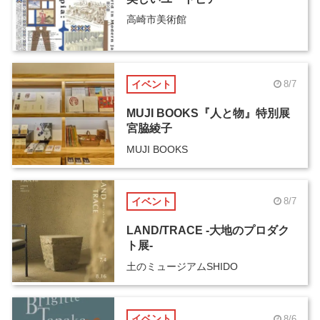
高崎市美術館
イベント
8/7
MUJI BOOKS『人と物』特別展
宮脇綾子
MUJI BOOKS
イベント
8/7
LAND/TRACE -大地のプロダク
ト展-
土のミュージアムSHIDO
イベント
8/6