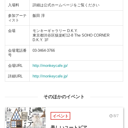
入場料
詳細は公式ホームページをご覧ください
参加アーテ
飯田 淳
ィスト
会場
モンキーギャラリー D.K.Y.
東京都渋谷区猿楽町12-8 The SOHO CORNER
D.K.Y. 1F
会場電話番
03-3464-3766
号
会場URL
http://monkeycafe.jp/
詳細URL
http://monkeycafe.jp/
そのほかのイベント
イベント
8/7
美しいユートピア