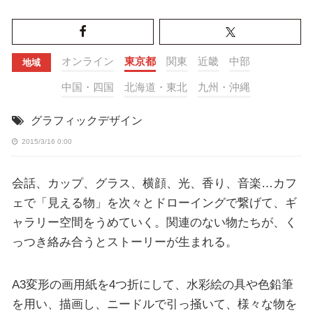
オンライン
東京都
関東
近畿
中部
地域
中国・四国
北海道・東北
九州・沖縄
グラフィックデザイン
2015/3/16 0:00
会話、カップ、グラス、横顔、光、香り、音楽…カフ
ェで「見える物」を次々とドローイングで繋げて、ギ
ャラリー空間をうめていく。関連のない物たちが、く
っつき絡み合うとストーリーが生まれる。
A3変形の画用紙を4つ折にして、水彩絵の具や色鉛筆
を用い、描画し、ニードルで引っ掻いて、様々な物を