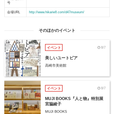
号
会場URL
http://www.hikarie8.com/d47museum/
そのほかのイベント
イベント
8/7
美しいユートピア
高崎市美術館
イベント
8/7
MUJI BOOKS『人と物』特別展
宮脇綾子
MUJI BOOKS