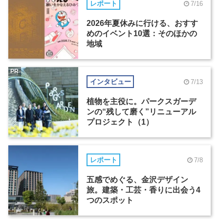
レポート
7/16
2026年夏休みに行ける、おすす
めのイベント10選：そのほかの
地域
PR
インタビュー
7/13
植物を主役に。パークスガーデ
ンの“残して磨く”リニューアル
プロジェクト（1）
レポート
7/8
五感でめぐる、金沢デザイン
旅。建築・工芸・香りに出会う4
つのスポット