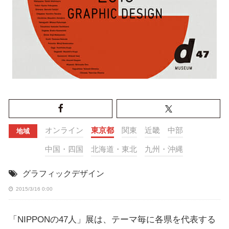
オンライン
東京都
関東
近畿
中部
地域
中国・四国
北海道・東北
九州・沖縄
グラフィックデザイン
2015/3/16 0:00
「NIPPONの47人」展は、テーマ毎に各県を代表する