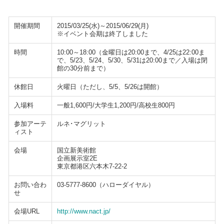
開催期間
2015/03/25(水)～2015/06/29(月)
※イベント会期は終了しました
時間
10:00～18:00（金曜日は20:00まで、4/25は22:00ま
で、5/23、5/24、5/30、5/31は20:00まで／入場は閉
館の30分前まで）
休館日
火曜日（ただし、5/5、5/26は開館）
入場料
一般1,600円/大学生1,200円/高校生800円
参加アーテ
ルネ･マグリット
ィスト
会場
国立新美術館
企画展示室2E
東京都港区六本木7-22-2
お問い合わ
03-5777-8600（ハローダイヤル）
せ
会場URL
http://www.nact.jp/