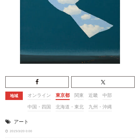
オンライン
東京都
関東
近畿
中部
地域
中国・四国
北海道・東北
九州・沖縄
アート
2015/3/20 0:00