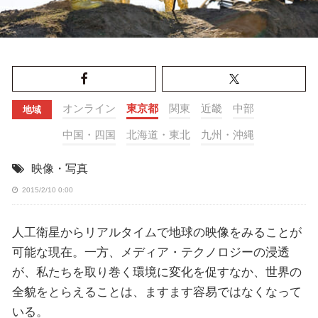
オンライン
東京都
関東
近畿
中部
地域
中国・四国
北海道・東北
九州・沖縄
映像・写真
2015/2/10 0:00
人工衛星からリアルタイムで地球の映像をみることが
可能な現在。一方、メディア・テクノロジーの浸透
が、私たちを取り巻く環境に変化を促すなか、世界の
全貌をとらえることは、ますます容易ではなくなって
いる。