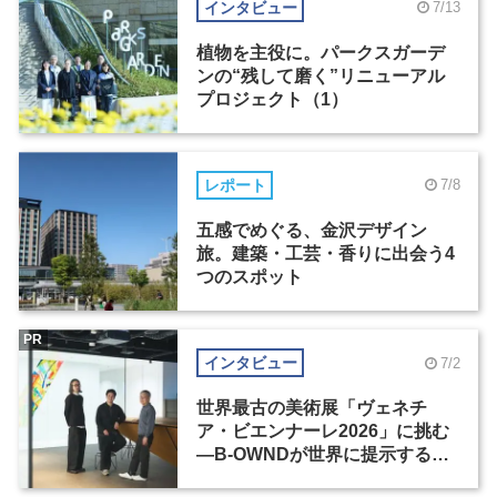
インタビュー
7/13
植物を主役に。パークスガーデ
ンの“残して磨く”リニューアル
プロジェクト（1）
レポート
7/8
五感でめぐる、金沢デザイン
旅。建築・工芸・香りに出会う4
つのスポット
PR
インタビュー
7/2
世界最古の美術展「ヴェネチ
ア・ビエンナーレ2026」に挑む
―B-OWNDが世界に提示する美
の基準とは？（前編）