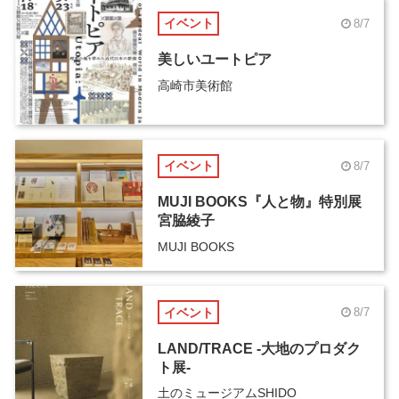
イベント
8/7
美しいユートピア
高崎市美術館
イベント
8/7
MUJI BOOKS『人と物』特別展
宮脇綾子
MUJI BOOKS
イベント
8/7
LAND/TRACE -大地のプロダク
ト展-
土のミュージアムSHIDO